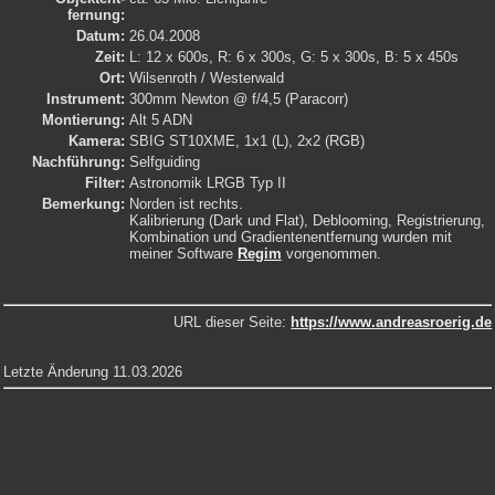
fernung:
Datum:
26.04.2008
Zeit:
L: 12 x 600s, R: 6 x 300s, G: 5 x 300s, B: 5 x 450s
Ort:
Wilsenroth / Westerwald
Instrument:
300mm Newton @ f/4,5 (Paracorr)
Montierung:
Alt 5 ADN
Kamera:
SBIG ST10XME, 1x1 (L), 2x2 (RGB)
Nachführung:
Selfguiding
Filter:
Astronomik LRGB Typ II
Bemerkung:
Norden ist rechts.
Kalibrierung (Dark und Flat), Deblooming, Registrierung,
Kombination und Gradientenentfernung wurden mit
meiner Software
Regim
vorgenommen.
URL dieser Seite:
https://www.andreasroerig.de
Letzte Änderung 11.03.2026