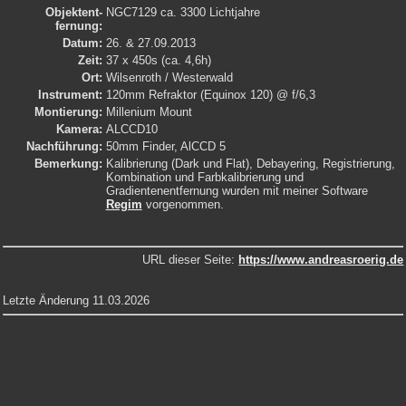
Objektent­
NGC7129 ca. 3300 Lichtjahre
fernung:
Datum:
26. & 27.09.2013
Zeit:
37 x 450s (ca. 4,6h)
Ort:
Wilsenroth / Westerwald
Instrument:
120mm Refraktor (Equinox 120) @ f/6,3
Montierung:
Millenium Mount
Kamera:
ALCCD10
Nachführung:
50mm Finder, AlCCD 5
Bemerkung:
Kalibrierung (Dark und Flat), Debayering, Registrierung,
Kombination und Farbkalibrierung und
Gradientenentfernung wurden mit meiner Software
Regim
vorgenommen.
URL dieser Seite:
https://www.andreasroerig.de
Letzte Änderung 11.03.2026