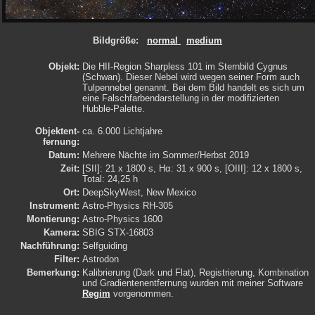
Bildgröße:
normal
medium
Objekt:
Die HII-Region Sharpless 101 im Sternbild Cygnus
(Schwan). Dieser Nebel wird wegen seiner Form auch
Tulpennebel genannt. Bei dem Bild handelt es sich um
eine Falschfarbendarstellung in der modifizierten
Hubble-Palette.
Objektent­
ca. 6.000 Lichtjahre
fernung:
Datum:
Mehrere Nächte im Sommer/Herbst 2019
Zeit:
[SII]: 21 x 1800 s, Hα: 31 x 900 s, [OIII]: 12 x 1800 s,
Total: 24,25 h
Ort:
DeepSkyWest, New Mexico
Instrument:
Astro-Physics RH-305
Montierung:
Astro-Physics 1600
Kamera:
SBIG STX-16803
Nachführung:
Selfguiding
Filter:
Astrodon
Bemerkung:
Kalibrierung (Dark und Flat), Registrierung, Kombination
und Gradientenentfernung wurden mit meiner Software
Regim
vorgenommen.