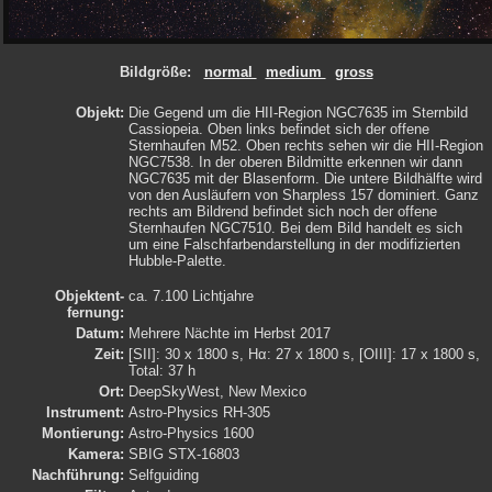
Bildgröße:
normal
medium
gross
Objekt:
Die Gegend um die HII-Region NGC7635 im Sternbild
Cassiopeia. Oben links befindet sich der offene
Sternhaufen M52. Oben rechts sehen wir die HII-Region
NGC7538. In der oberen Bildmitte erkennen wir dann
NGC7635 mit der Blasenform. Die untere Bildhälfte wird
von den Ausläufern von Sharpless 157 dominiert. Ganz
rechts am Bildrend befindet sich noch der offene
Sternhaufen NGC7510. Bei dem Bild handelt es sich
um eine Falschfarbendarstellung in der modifizierten
Hubble-Palette.
Objektent­
ca. 7.100 Lichtjahre
fernung:
Datum:
Mehrere Nächte im Herbst 2017
Zeit:
[SII]: 30 x 1800 s, Hα: 27 x 1800 s, [OIII]: 17 x 1800 s,
Total: 37 h
Ort:
DeepSkyWest, New Mexico
Instrument:
Astro-Physics RH-305
Montierung:
Astro-Physics 1600
Kamera:
SBIG STX-16803
Nachführung:
Selfguiding